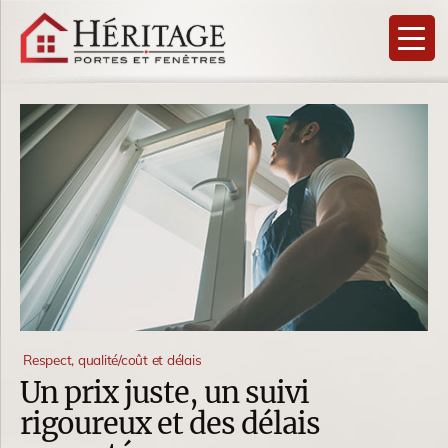
Aller
Aller
à
au
la
contenu
navigation
Respect, qualité/coût et délais
Un prix juste, un suivi
rigoureux et des délais